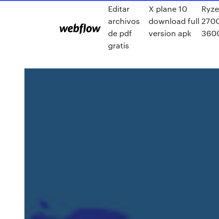
Editar
X plane 10
Ryze
archivos
download full
2700
de pdf
version apk
360
gratis