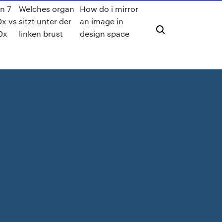
n 7
Welches organ
How do i mirror
x vs
sitzt unter der
an image in
0x
linken brust
design space