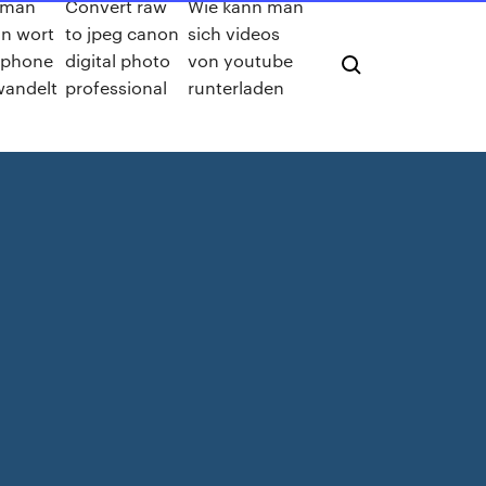
 man
Convert raw
Wie kann man
in wort
to jpeg canon
sich videos
iphone
digital photo
von youtube
andelt
professional
runterladen