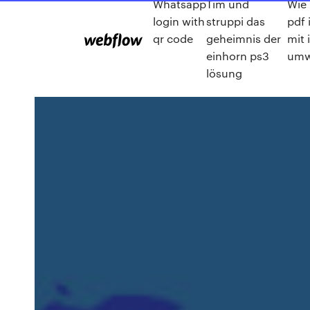
Whatsapp
Tim und
Wie
login with
struppi das
pdf 
qr code
geheimnis der
mit 
einhorn ps3
umw
lösung